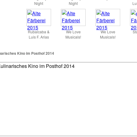
Night
Night
Lui
Rubalcaba &
We Love
We Love
St
Luis F. Arias
Musicals!
Musicals!
narisches Kino im Posthof 2014