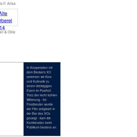
s F. Arias
an & Ollie
In Kooperation mit
dem Becker's XO
vereinten wir Kino
und Kulinarik zu
einem dreitägigen
Event im Posthof.
Trotz der recht kühlen
Witterung - für
Frostbeulen wurde
der Film zeitgleich in
der Bar des XOs
gezeigt - kam die
Kombination beim
Publikum bestens an.