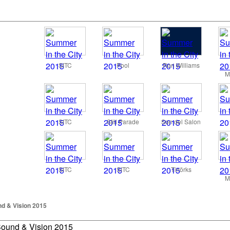
SITC
Pool
Ron Williams
M
SITC
Still Parade
Son del Salon
SITC
SITC
Tinörks
M
d & Vision 2015