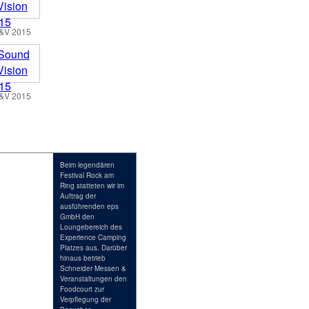
&V 2015
&V 2015
Beim legendären
Festival Rock am
Ring statteten wir im
Auftrag der
ausführenden eps
GmbH den
Loungebereich des
Experience Camping
Platzes aus. Darüber
hinaus betrieb
Schneider Messen &
Veranstaltungen den
Foodcourt zur
Verpflegung der