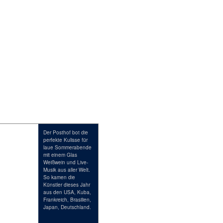
Events
Kontakt
Der Posthof bot die
perfekte Kulisse für
laue Sommerabende
mit einem Glas
Weißwein und Live-
Musik aus aller Welt.
So kamen die
Künstler dieses Jahr
aus den USA, Kuba,
Frankreich, Brasilien,
Japan, Deutschland.