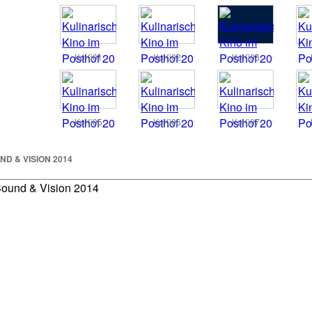
KuKi01
KuKi02
KuKi03
KuKi05
KuKi06
KuKi07
ND & VISION 2014