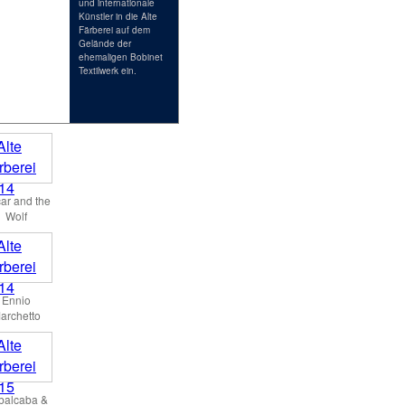
und internationale
Künstler in die Alte
Färberei auf dem
Gelände der
ehemaligen Bobinet
Textilwerk ein.
ar and the
Wolf
Ennio
archetto
balcaba &