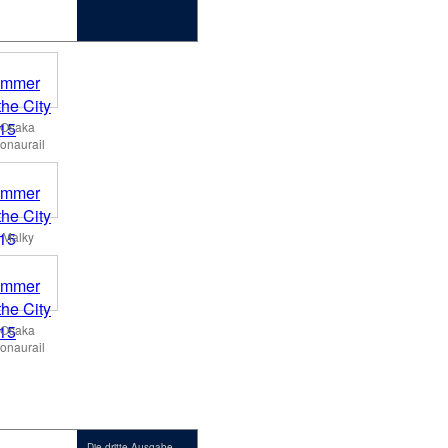
Osaka
onaurail
Malky
Osaka
onaurail
Die dritte Ausgabe