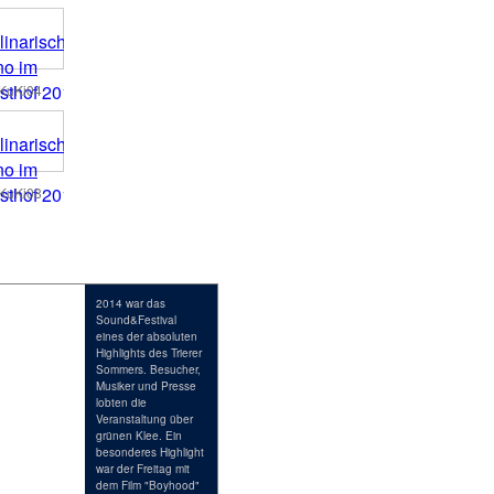
KuKi04
KuKi08
2014 war das
Sound&Festival
eines der absoluten
Highlights des Trierer
Sommers. Besucher,
Musiker und Presse
lobten die
Veranstaltung über
grünen Klee. Ein
besonderes Highlight
war der Freitag mit
dem Film "Boyhood"