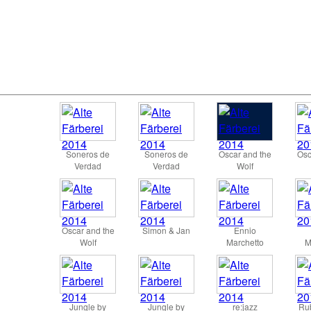
Soneros de
Soneros de
Oscar and the
Osc
Verdad
Verdad
Wolf
Oscar and the
Simon & Jan
Ennio
Wolf
Marchetto
M
Jungle by
Jungle by
re:jazz
Ru