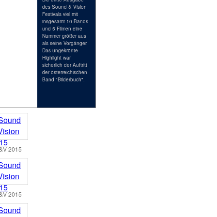
des Sound & Vision
Festivals viel mit
insgesamt 10 Bands
und 5 Filmen eine
Nummer größer aus
als seine Vorgänger.
Das ungekrönte
Highlight war
sicherlich der Auftritt
der österreichischen
Band "Bilderbuch".
&V 2015
&V 2015