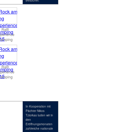
Besucher.
RaR
perience
amping
RaR
perience
amping
In Kooperation mit
Pächter Nikos
Tziorkas luden wir in
den
Eröffnungsmonaten
zahlreiche nationale